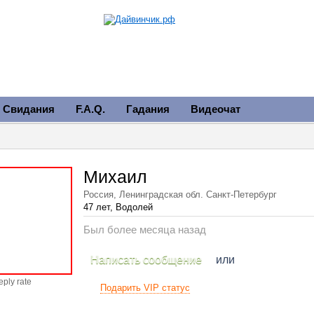
Свидания
F.A.Q.
Гадания
Видеочат
Михаил
Россия, Ленинградская обл. Санкт-Петербург
47 лет, Водолей
Был более месяца назад
Написать сообщение
или
eply rate
Подарить VIP статус