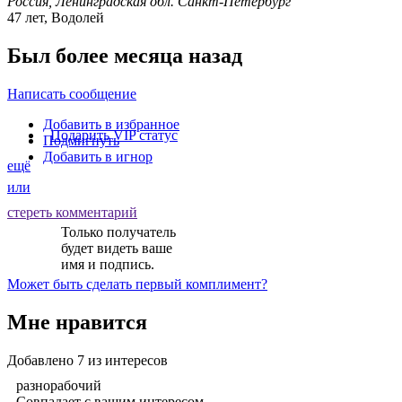
Россия, Ленинградская обл. Санкт-Петербург
47 лет, Водолей
Был более месяца назад
Написать сообщение
Добавить в избранное
Подарить VIP статус
Подмигнуть
Добавить в игнор
ещё
или
стереть комментарий
Только получатель
будет видеть ваше
имя и подпись.
Может быть
сделать первый комплимент
?
Мне нравится
Добавлено
7
из интересов
разнорабочий
Совпадает с вашим интересом