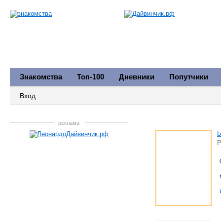
Знакомства
Топ-100
Дневники
Попутчики
Вход
реклама
Б
Р