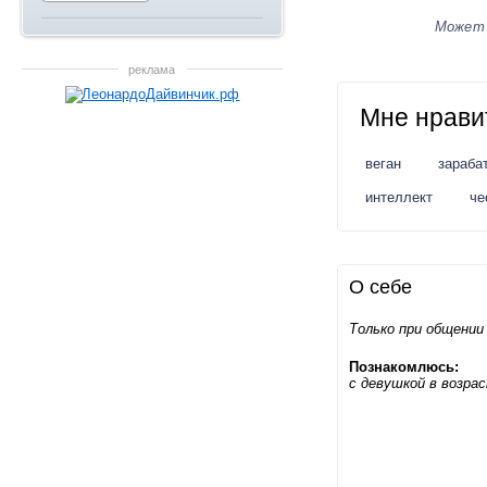
Может
реклама
Мне нрави
веган
зараба
интеллект
че
О себе
Только при общении
Познакомлюсь:
с девушкой в возрас