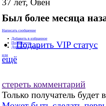
37 лет, Овен
Был более месяца наз
Написать сообщение
Добавить в избранное
Подарить VIP статус
Подмигнуть
Добавить в игнор
или
ещё
стереть комментарий
Только получатель будет 
Может быть
сделать перв