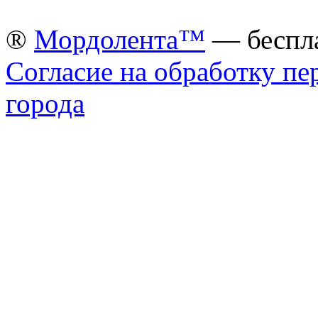
®
Мордолента™
— беспла
Согласие на обработку п
города