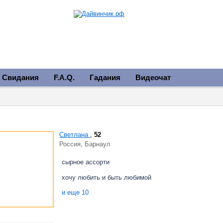
Свидания
F.A.Q.
Гадания
Видеочат
Светлана
,
52
Россия, Барнаул
сырное ассорти
хочу любить и быть любимой
и еще 10
хочу романтических отношений