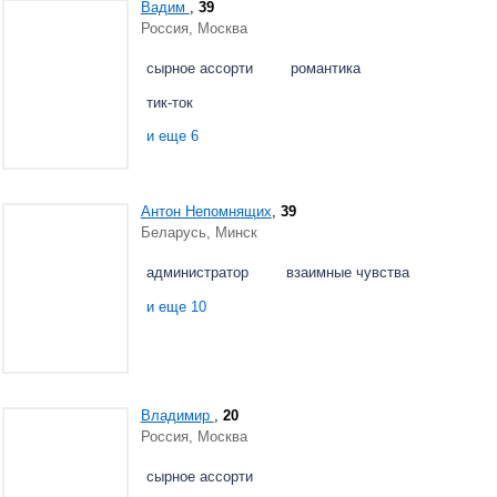
Вадим
,
39
Россия, Москва
сырное ассорти
романтика
тик-ток
и еще 6
Антон Непомнящих
,
39
Беларусь, Минск
администратор
взаимные чувства
и еще 10
Владимир
,
20
Россия, Москва
сырное ассорти