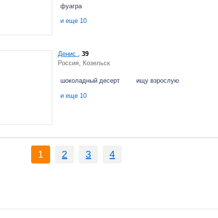
фуагра
и еще 10
Денис
,
39
Россия, Козельск
шоколадный десерт
ищу взрослую
и еще 10
1
2
3
4