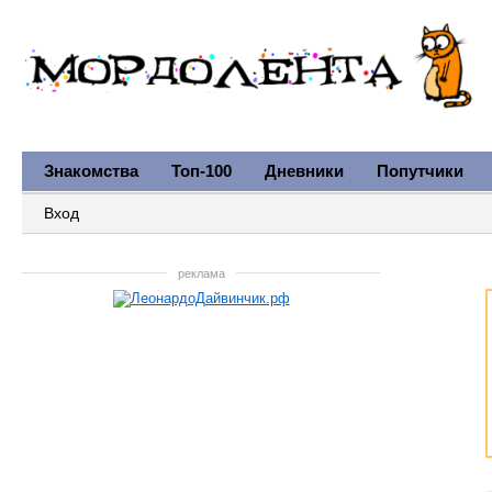
Знакомства
Топ-100
Дневники
Попутчики
Вход
реклама