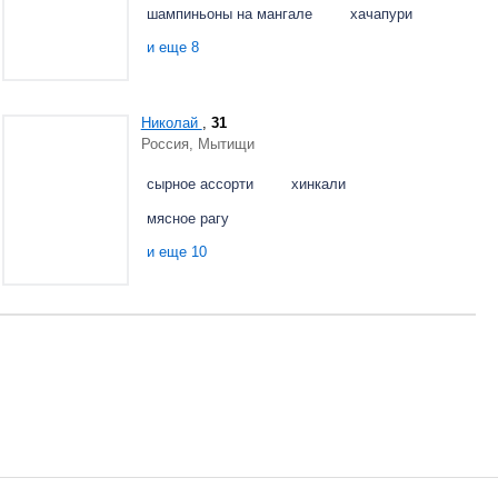
шампиньоны на мангале
хачапури
и еще 8
Николай
,
31
Россия, Мытищи
сырное ассорти
хинкали
мясное рагу
и еще 10