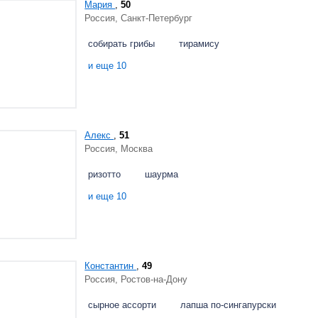
Мария
,
50
Россия, Санкт-Петербург
собирать грибы
тирамису
и еще 10
Алекс
,
51
Россия, Москва
ризотто
шаурма
и еще 10
Константин
,
49
Россия, Ростов-на-Дону
сырное ассорти
лапша по-сингапурски