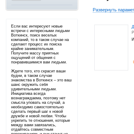
Развернуть параме
Если вас интересуют новые
Д
встречи с интересными людьми
Р
Воткинск, поиск веселых
И
компаний, то в таком случае на
сделают процесс их поиска
крайне занимательным.
Получите массу приятных
ощущений от общения с
понравившимися вам людьми.
Ждете того, кто скрасит ваши
будни, в таком случае
знакомства в Воткинск – это ваш
шанс окружить себя
удивительными людьми.
Инициатива всегда
вознаграждаема, поэтому нет
смысла уповать на случай, а
необходимо самостоятельно
сделать первый шаг к новой
дружбе и новой любви. Чтобы
укрепить те отношения, которые
между вами завязались,
отдайтесь совместным
переживаниям, и они станут не