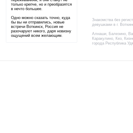
только крепче, но и преобразятся
в нечто большее.
Одно можно сказать точно, куда
Знакомства без регист
бы вы ни отправились, новые
девушками в г. Вотки
встречи Воткинск, Россия не
разочаруют никого, даря новизну
Алнаши
,
Балезино
,
Ва
ощущений всем желающим.
Каракулино
,
Кез
,
Кизн
города Республика Уд