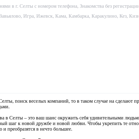
рнями в г. Селты с номером телефона
,
Знакомства без регистраци
Завьялово
,
Игра
,
Ижевск
,
Кама
,
Камбарка
,
Каракулино
,
Кез
,
Киз
елты, поиск веселых компаний, то в таком случае на
сделают пр
ьми.
ства в Селты – это ваш шанс окружить себя удивительными людь
рвый шаг к новой дружбе и новой любви. Чтобы укрепить те отно
 и преобразятся в нечто большее.