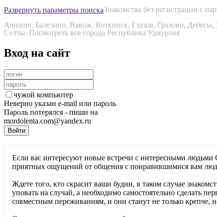
Знакомства без регистрации с па
Развернуть параметры поиска
Алнаши
,
Балезино
,
Вавож
,
Воткинск
,
Глазов
,
Грахово
,
Дебесы
,
Селты
.
Посмотреть все города Республика Удмуртия
Вход на сайт
чужой компьютер
Неверно указан e-mail или пароль
Пароль потерялся - пиши на
mordolenta.com@yandex.ru
Если вас интересуют новые встречи с интересными людьми С
приятных ощущений от общения с понравившимися вам люд
Ждете того, кто скрасит ваши будни, в таком случае знаком
уповать на случай, а необходимо самостоятельно сделать пе
совместным переживаниям, и они станут не только крепче, но