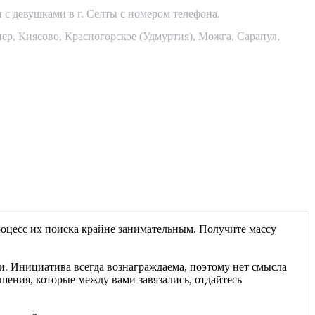
и с девушками в г. Селты с номером телефона
.
нер
,
Киясово
,
Красногорское (Удмуртия)
,
Можга
,
Сарапул
,
оцесс их поиска крайне занимательным. Получите массу
ми. Инициатива всегда вознаграждаема, поэтому нет смысла
шения, которые между вами завязались, отдайтесь