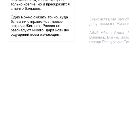
только крепче, но и преобразятся
в нечто большее.
Одно можно сказать точно, куда
Знакомства без регис
бы вы ни отправились, новые
девушками в г. Жиган
встречи Жиганск, Россия не
разочаруют никого, даря новизну
Абый
,
Айхал
,
Алдан
,
ощущений всем желающим.
Вилюйск
,
Витим
,
Влас
города Республика Сах