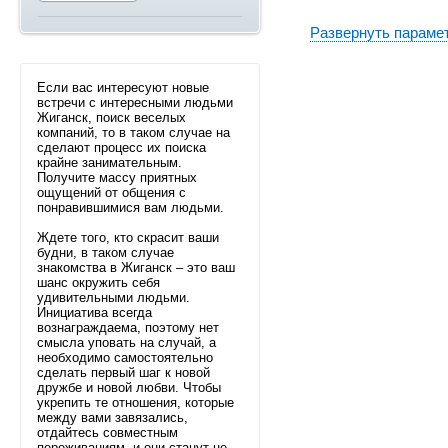
Развернуть параме
Если вас интересуют новые
встречи с интересными людьми
Жиганск, поиск веселых
компаний, то в таком случае на
сделают процесс их поиска
крайне занимательным.
Получите массу приятных
ощущений от общения с
понравившимися вам людьми.
Ждете того, кто скрасит ваши
будни, в таком случае
знакомства в Жиганск – это ваш
шанс окружить себя
удивительными людьми.
Инициатива всегда
вознаграждаема, поэтому нет
смысла уповать на случай, а
необходимо самостоятельно
сделать первый шаг к новой
дружбе и новой любви. Чтобы
укрепить те отношения, которые
между вами завязались,
отдайтесь совместным
переживаниям, и они станут не