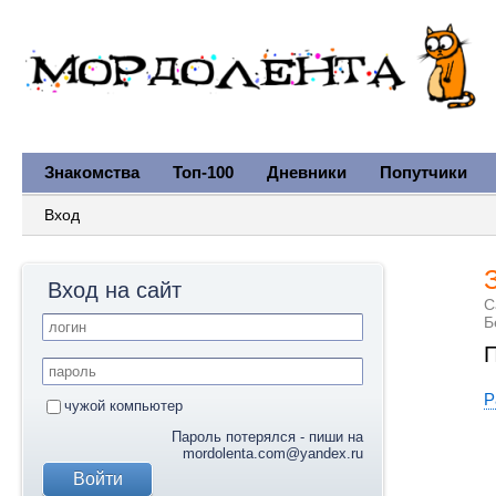
Знакомства
Топ-100
Дневники
Попутчики
Вход
Вход на сайт
С
Б
П
Р
чужой компьютер
Пароль потерялся - пиши на
mordolenta.com@yandex.ru