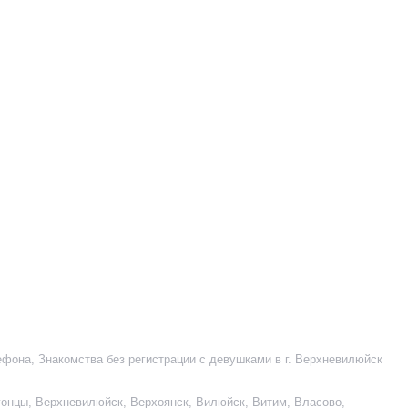
лефона
,
Знакомства без регистрации с девушками в г. Верхневилюйск
гонцы
,
Верхневилюйск
,
Верхоянск
,
Вилюйск
,
Витим
,
Власово
,