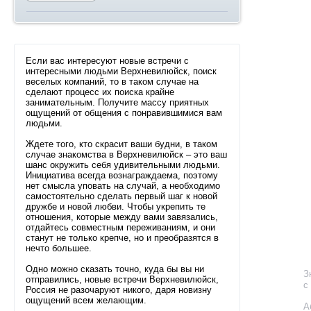
Если вас интересуют новые встречи с
интересными людьми Верхневилюйск, поиск
веселых компаний, то в таком случае на
сделают процесс их поиска крайне
занимательным. Получите массу приятных
ощущений от общения с понравившимися вам
людьми.
Ждете того, кто скрасит ваши будни, в таком
случае знакомства в Верхневилюйск – это ваш
шанс окружить себя удивительными людьми.
Инициатива всегда вознаграждаема, поэтому
нет смысла уповать на случай, а необходимо
самостоятельно сделать первый шаг к новой
дружбе и новой любви. Чтобы укрепить те
отношения, которые между вами завязались,
отдайтесь совместным переживаниям, и они
станут не только крепче, но и преобразятся в
нечто большее.
Одно можно сказать точно, куда бы вы ни
З
отправились, новые встречи Верхневилюйск,
с
Россия не разочаруют никого, даря новизну
ощущений всем желающим.
А