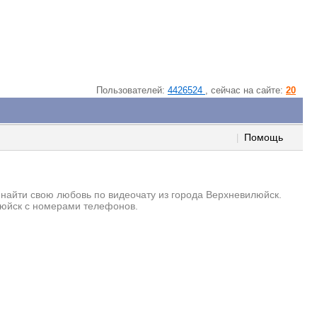
Пользователей:
4426524
, cейчас на сайте:
20
Помощь
|
ь найти свою любовь по видеочату из города Верхневилюйск.
люйск с номерами телефонов.