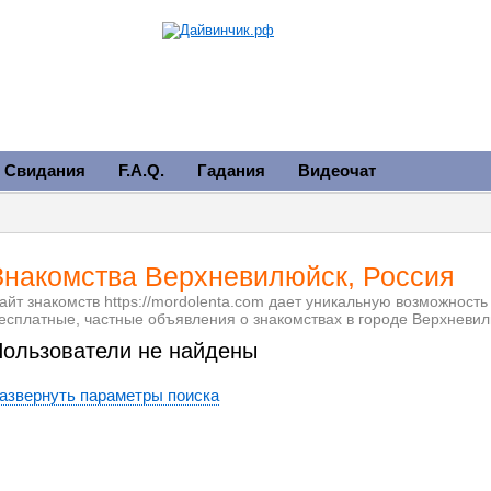
Свидания
F.A.Q.
Гадания
Видеочат
Знакомства Верхневилюйск, Россия
айт знакомств https://mordolenta.com дает уникальную возможност
есплатные, частные объявления о знакомствах в городе Верхневи
ользователи не найдены
азвернуть параметры поиска