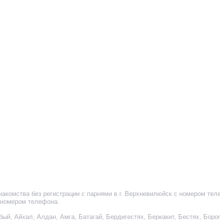
накомства без регистрации с парнями в г. Верхневилюйск с номером те
 номером телефона
.
бый
,
Айхал
,
Алдан
,
Амга
,
Батагай
,
Бердигестях
,
Беркакит
,
Бестях
,
Боро