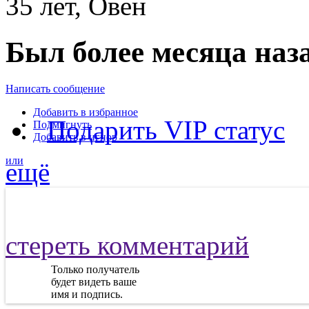
35 лет, Овен
Был более месяца наз
Написать сообщение
Добавить в избранное
Подарить VIP статус
Подмигнуть
Добавить в игнор
или
ещё
стереть комментарий
Только получатель
будет видеть ваше
имя и подпись.