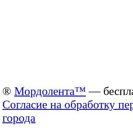
®
Мордолента™
— беспла
Согласие на обработку п
города