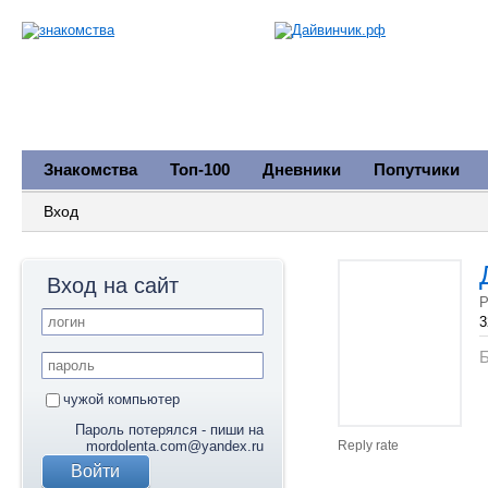
Знакомства
Топ-100
Дневники
Попутчики
Вход
Вход на сайт
Р
3
Б
чужой компьютер
Пароль потерялся - пиши на
mordolenta.com@yandex.ru
Reply rate