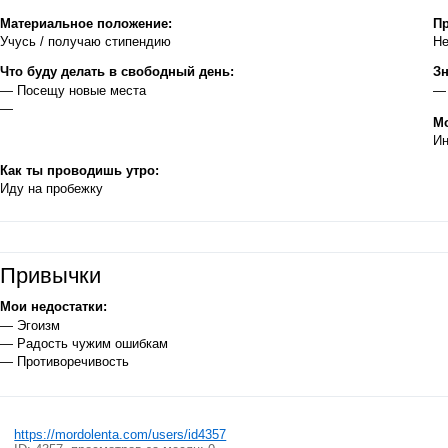
Материальное положение:
Пр
Учусь / получаю стипендию
Не
Что буду делать в свободный день:
Зн
— Посещу новые места
— 
—
Мо
Ин
Как ты проводишь утро:
Иду на пробежку
Привычки
Мои недостатки:
— Эгоизм
— Радость чужим ошибкам
— Противоречивость
https://mordolenta.com/users/id4357