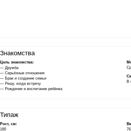
Знакомства
Цель знакомства:
Мо
Ср
— Дружба
— Серьёзные отношения
Се
— Брак и создание семьи
В 
— Решу, когда встречу
— Рождение и воспитание ребёнка
Типаж
Рост, см:
Ве
180
76