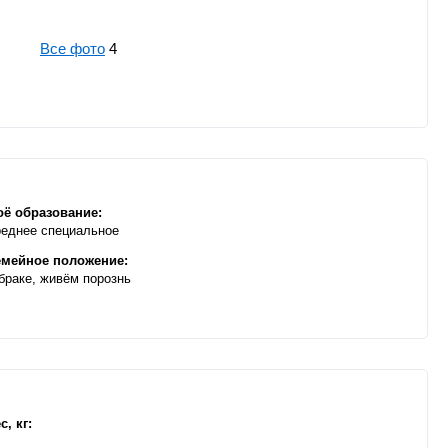
Все фото
4
ё образование:
еднее специальное
мейное положение:
браке, живём порознь
с, кг: