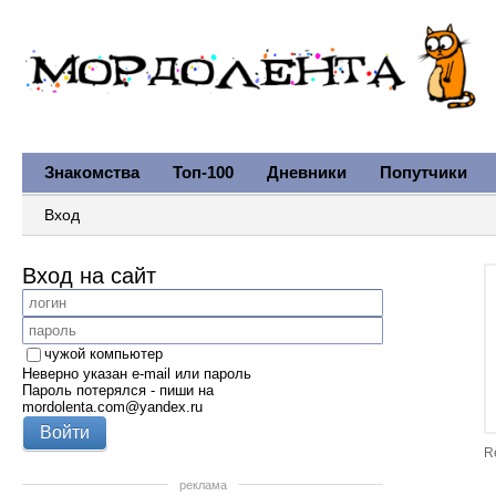
Знакомства
Топ-100
Дневники
Попутчики
Вход
Вход на сайт
чужой компьютер
Неверно указан e-mail или пароль
Пароль потерялся - пиши на
mordolenta.com@yandex.ru
R
реклама