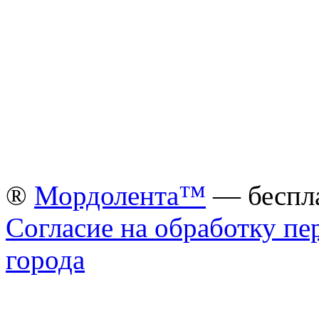
®
Мордолента™
— беспла
Согласие на обработку п
города