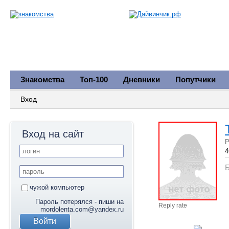
Знакомства
Топ-100
Дневники
Попутчики
Вход
Вход на сайт
Р
4
Б
чужой компьютер
Пароль потерялся - пиши на
Reply rate
mordolenta.com@yandex.ru