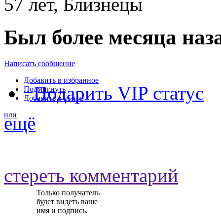
57 лет, Близнецы
Был более месяца наз
Написать сообщение
Добавить в избранное
Подарить VIP статус
Подмигнуть
Добавить в игнор
или
ещё
стереть комментарий
Только получатель
будет видеть ваше
имя и подпись.