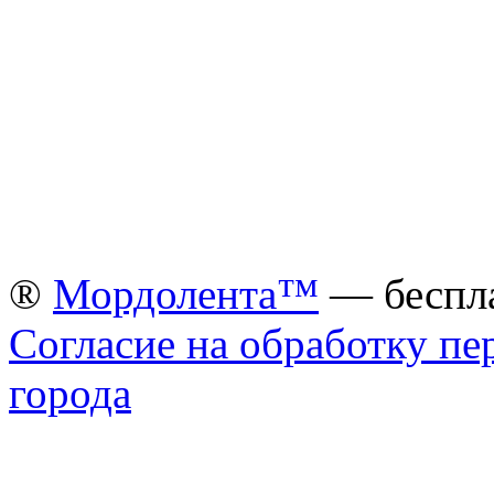
®
Мордолента™
— беспла
Согласие на обработку п
города