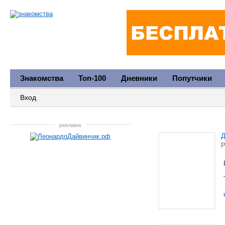
Знакомства
Топ-100
Дневники
Попутчики
Вход
реклама
Р