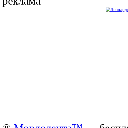
реклама
®
Мордолента™
— беспла