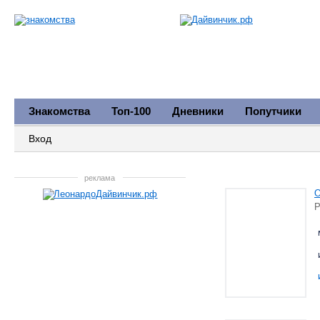
Знакомства
Топ-100
Дневники
Попутчики
Вход
реклама
Р