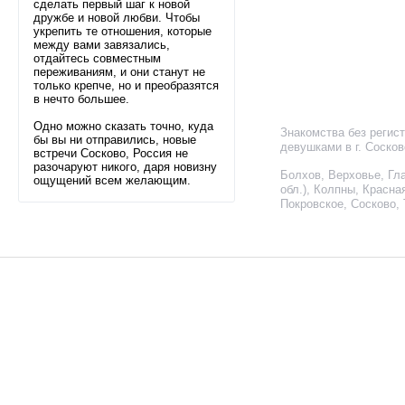
сделать первый шаг к новой
дружбе и новой любви. Чтобы
укрепить те отношения, которые
между вами завязались,
отдайтесь совместным
переживаниям, и они станут не
только крепче, но и преобразятся
в нечто большее.
Одно можно сказать точно, куда
Знакомства без регис
бы вы ни отправились, новые
девушками в г. Соско
встречи Сосково, Россия не
разочаруют никого, даря новизну
Болхов
,
Верховье
,
Гл
ощущений всем желающим.
обл.)
,
Колпны
,
Красна
Покровское
,
Сосково
,