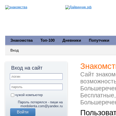
Знакомства
Топ-100
Дневники
Попутчики
Вход
Знакомст
Вход на сайт
Сайт знакомс
возможность
Большеречен
Бесплатные,
чужой компьютер
Большеречен
Пароль потерялся - пиши на
mordolenta.com@yandex.ru
Пользова