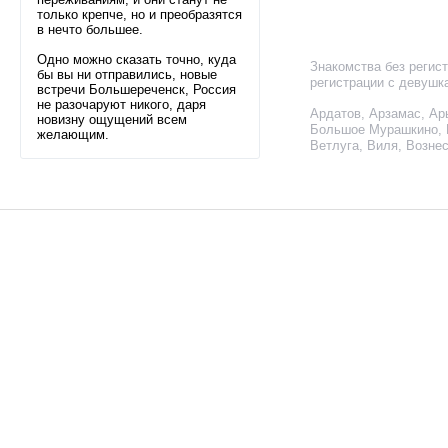
только крепче, но и преобразятся
в нечто большее.
Одно можно сказать точно, куда
Знакомства без регис
бы вы ни отправились, новые
регистрации с девушк
встречи Большереченск, Россия
не разочаруют никого, даря
Ардатов
,
Арзамас
,
Ар
новизну ощущений всем
Большое Мурашкино
,
желающим.
Ветлуга
,
Виля
,
Вознес