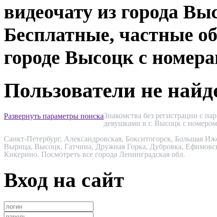
видеочату из города Вы
Бесплатные, частные об
городе Высоцк с номера
Пользователи не най
Знакомства без регистрации с па
Развернуть параметры поиска
девушками в г. Высоцк с номером
Санкт-Петербург
,
Александровская
,
Бокситогорск
,
Большая Иж
Вырица
,
Высоцк
,
Гатчина
,
Дружная Горка
,
Дубровка
,
Ефимовс
Кикерино
.
Посмотреть все города Ленинградская обл.
Вход на сайт