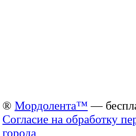
®
Мордолента™
— беспла
Согласие на обработку п
города