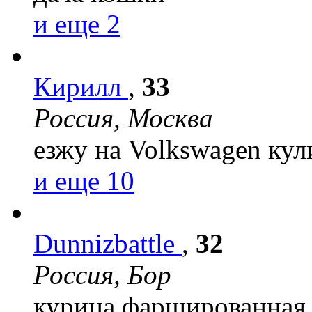
и еще 2
Кирилл
,
33
Россия, Москва
езжу на Volkswagen
кул
и еще 10
Dunnizbattle
,
32
Россия, Бор
курица фаршированная