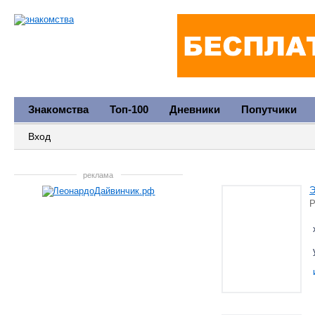
Знакомства
Топ-100
Дневники
Попутчики
Вход
реклама
Р