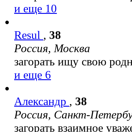
и еще 10
Resul
,
38
Россия, Москва
загорать
ищу свою род
и еще 6
Александр
,
38
Россия, Санкт-Петерб
загорать
взаимное уваж