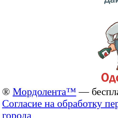
®
Мордолента™
— беспла
Согласие на обработку п
города