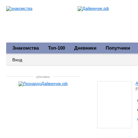
Знакомства
Топ-100
Дневники
Попутчики
Вход
реклама
А
Р