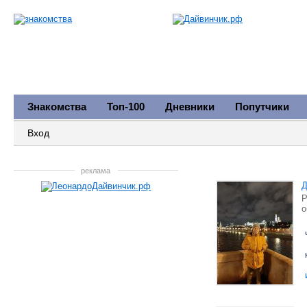
Знакомства
Топ-100
Дневники
Попутчики
Вход
реклама
Д
Р
о