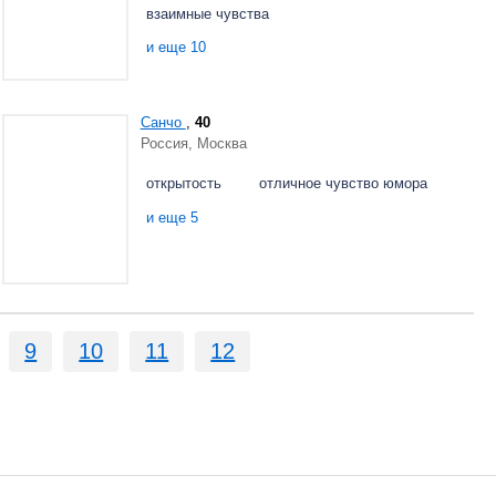
взаимные чувства
и еще 10
Санчо
,
40
Россия, Москва
открытость
отличное чувство юмора
и еще 5
9
10
11
12