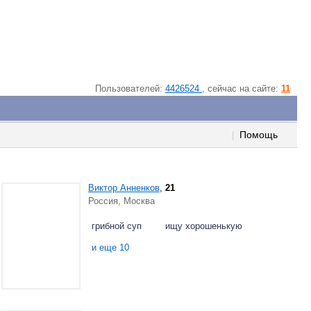
Пользователей:
4426524
, cейчас на сайте:
11
Помощь
|
Виктор Анненков
,
21
Россия, Москва
грибной суп
ищу хорошенькую
и еще 10