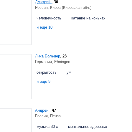
Дмитрий
,
30
Россия, Киров (Кировская обл.)
человечность
катание на коньках
и еще 10
Лика Больцер
,
23
Германия, Ehningen
открытость
ум
и еще 9
Андрей
,
47
Россия, Пенза
музыка 80-х
ментальное здоровье