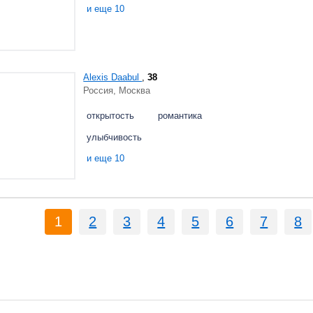
и еще 10
Alexis Daabul
,
38
Россия, Москва
открытость
романтика
улыбчивость
и еще 10
1
2
3
4
5
6
7
8