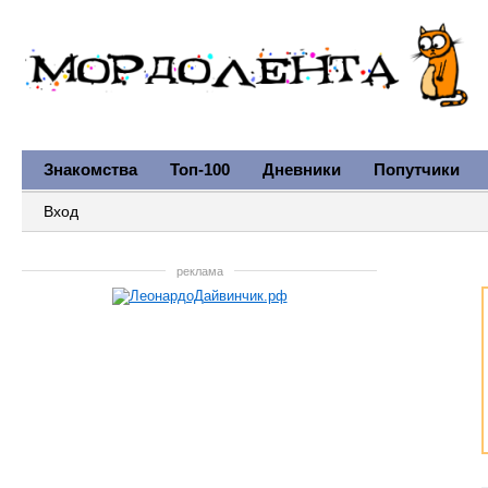
Знакомства
Топ-100
Дневники
Попутчики
Вход
реклама