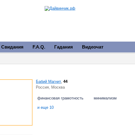
Свидания
F.A.Q.
Гадания
Видеочат
Бабий Магнит
,
44
Россия, Москва
финансовая грамотность
минимализм
и еще 10