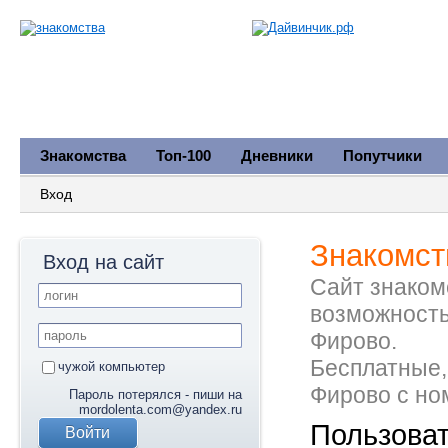
Знакомства
Топ-100
Дневники
Попутчики
Вход
Знакомст
Вход на сайт
Сайт знакомс
возможность
Фирово.
Бесплатные,
чужой компьютер
Фирово с но
Пароль потерялся - пиши на
mordolenta.com@yandex.ru
Пользова