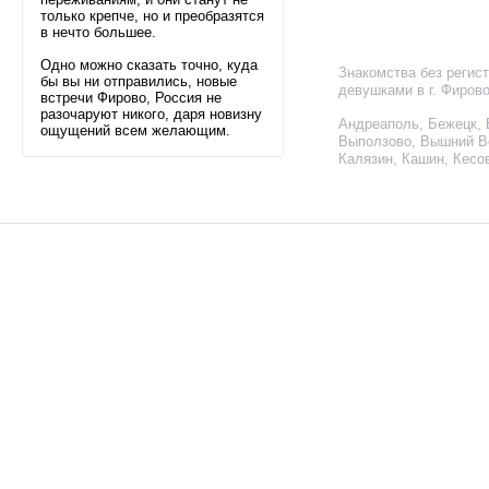
только крепче, но и преобразятся
в нечто большее.
Одно можно сказать точно, куда
Знакомства без регис
бы вы ни отправились, новые
девушками в г. Фиров
встречи Фирово, Россия не
разочаруют никого, даря новизну
Андреаполь
,
Бежецк
,
ощущений всем желающим.
Выползово
,
Вышний В
Калязин
,
Кашин
,
Кесо