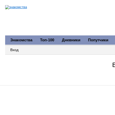
Знакомства
Топ-100
Дневники
Попутчики
Вход