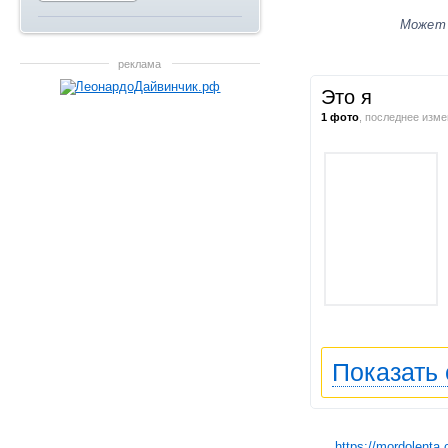
Может
реклама
Это я
1
фото
, последнее изм
Показать
https://mordolenta