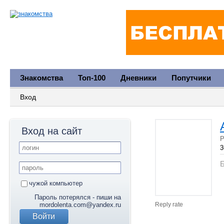
Знакомства
Топ-100
Дневники
Попутчики
Вход
Вход на сайт
Р
3
Б
чужой компьютер
Пароль потерялся - пиши на
mordolenta.com@yandex.ru
Reply rate