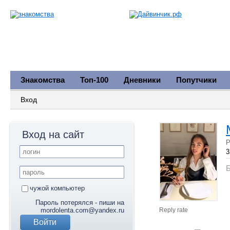
Знакомства
Топ-100
Дневники
Попутчики
Вход
Вход на сайт
Р
3
Б
чужой компьютер
Пароль потерялся - пиши на
mordolenta.com@yandex.ru
Reply rate