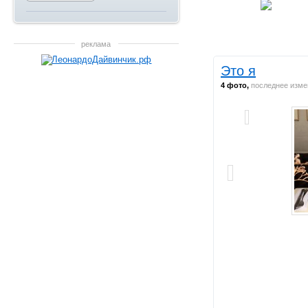
реклама
Это я
4 фото,
последнее изме