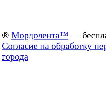
®
Мордолента™
— беспла
Согласие на обработку п
города