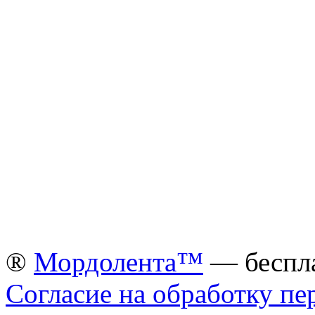
®
Мордолента™
— беспла
Согласие на обработку п