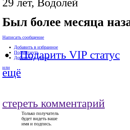
29 лет, Водолей
Был более месяца наз
Написать сообщение
Добавить в избранное
Подарить VIP статус
Подмигнуть
Добавить в игнор
или
ещё
стереть комментарий
Только получатель
будет видеть ваше
имя и подпись.