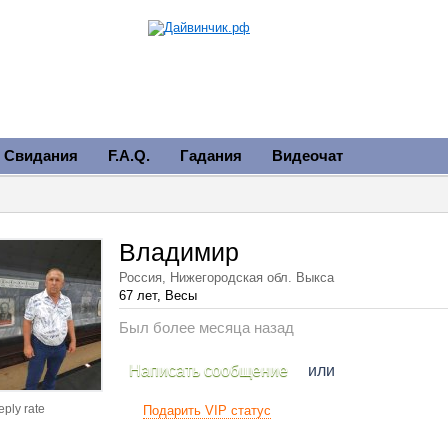
Свидания
F.A.Q.
Гадания
Видеочат
Владимир
Россия, Нижегородская обл. Выкса
67 лет, Весы
Был более месяца назад
Написать сообщение
или
eply rate
Подарить VIP статус