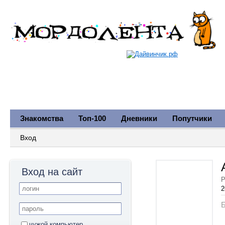
Знакомства
Топ-100
Дневники
Попутчики
Вход
Вход на сайт
Р
2
Б
чужой компьютер