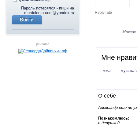
Пароль потерялся - пиши на
mordolenta.com@yandex.ru
Reply rate
Может
реклама
Мне нрави
мма
музыка 
О себе
Александр еще не ук
Познакомлюсь:
с девушкой