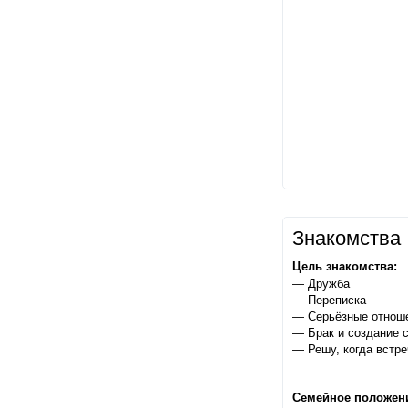
Знакомства
Цель знакомства:
— Дружба
— Переписка
— Серьёзные отнош
— Брак и создание 
— Решу, когда встре
Семейное положен