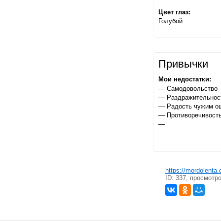
Цвет глаз:
Голубой
Привычки
Мои недостатки:
— Самодовольство
— Раздражительнос
— Радость чужим о
— Противоречивост
—
https://mordolenta
ID: 337, просмотро