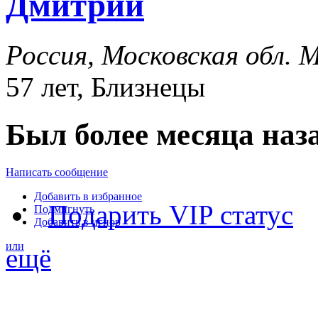
Дмитрий
Россия, Московская обл. 
57 лет, Близнецы
Был более месяца наз
Написать сообщение
Добавить в избранное
Подарить VIP статус
Подмигнуть
Добавить в игнор
или
ещё