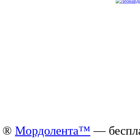
®
Мордолента™
— беспла