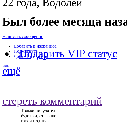
22 года, Водолей
Был более месяца наз
Написать сообщение
Добавить в избранное
Подарить VIP статус
Подмигнуть
Добавить в игнор
или
ещё
стереть комментарий
Только получатель
будет видеть ваше
имя и подпись.