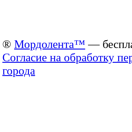
®
Мордолента™
— беспла
Согласие на обработку п
города