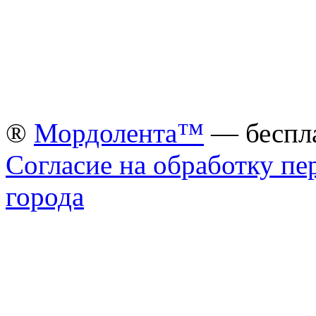
®
Мордолента™
— беспла
Согласие на обработку п
города