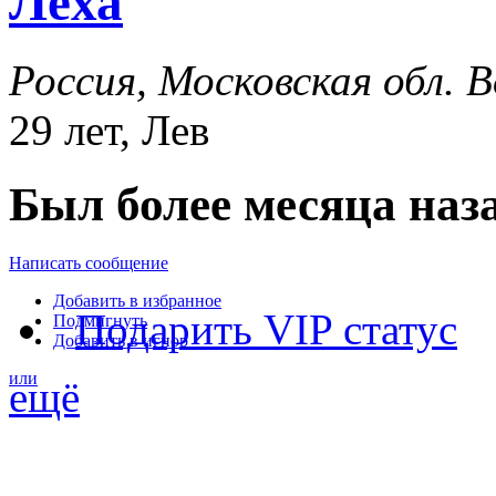
Лёха
Россия, Московская обл.
29 лет, Лев
Был более месяца наз
Написать сообщение
Добавить в избранное
Подарить VIP статус
Подмигнуть
Добавить в игнор
или
ещё