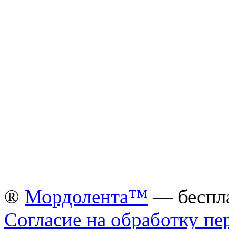
®
Мордолента™
— беспла
Согласие на обработку п