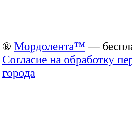
®
Мордолента™
— беспла
Согласие на обработку п
города