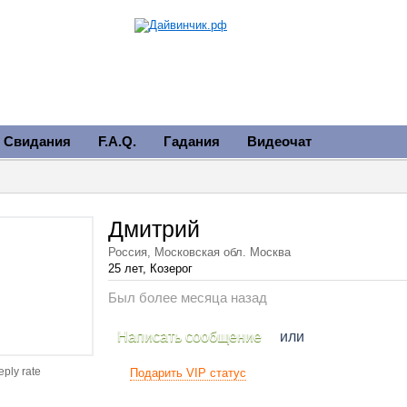
Свидания
F.A.Q.
Гадания
Видеочат
Дмитрий
Россия, Московская обл. Москва
25 лет, Козерог
Был более месяца назад
Написать сообщение
или
eply rate
Подарить VIP статус