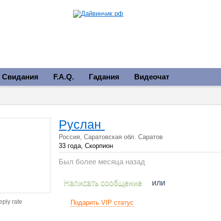
Свидания
F.A.Q.
Гадания
Видеочат
Руслан
Россия, Саратовская обл. Саратов
33 года, Скорпион
Был более месяца назад
Написать сообщение
или
eply rate
Подарить VIP статус