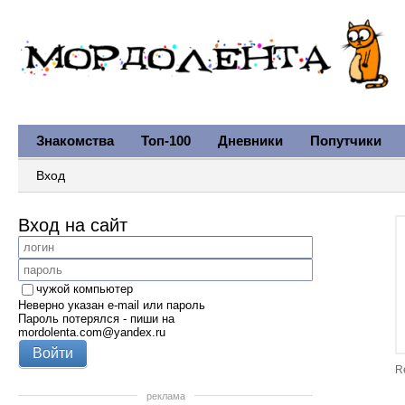
Знакомства
Топ-100
Дневники
Попутчики
Вход
Вход на сайт
чужой компьютер
Неверно указан e-mail или пароль
Пароль потерялся - пиши на
mordolenta.com@yandex.ru
R
реклама