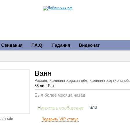
Свидания
F.A.Q.
Гадания
Видеочат
Ваня
Россия, Калининградская обл. Калининград (Кенигсбе
36 лет, Рак
Был более месяца назад
Написать сообщение
или
eply rate
Подарить VIP статус