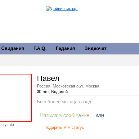
Свидания
F.A.Q.
Гадания
Видеочат
Павел
Россия, Московская обл. Москва
30 лет, Водолей
Был более месяца назад
Написать сообщение
или
eply rate
Подарить VIP статус