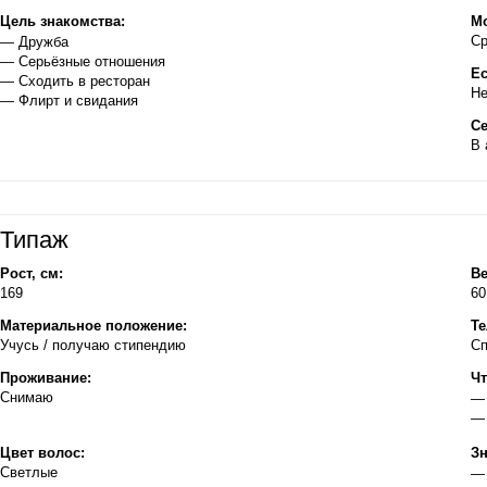
Цель знакомства:
Мо
Ср
— Дружба
— Серьёзные отношения
Ес
— Сходить в ресторан
Не
— Флирт и свидания
Се
В 
Типаж
Рост, см:
Ве
169
60
Материальное положение:
Те
Учусь / получаю стипендию
Сп
Проживание:
Чт
Снимаю
— 
— 
Цвет волос:
Зн
Светлые
— 