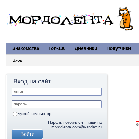
Знакомства
Топ-100
Дневники
Попутчики
Вход
Вход на сайт
чужой компьютер
Пароль потерялся - пиши на
R
mordolenta.com@yandex.ru