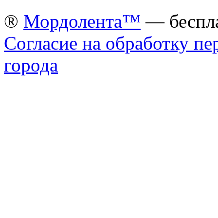
®
Мордолента™
— беспла
Согласие на обработку п
города