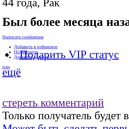
44 года, Рак
Был более месяца наз
Написать сообщение
Добавить в избранное
Подарить VIP статус
Подмигнуть
Добавить в игнор
или
ещё
стереть комментарий
Только получатель будет 
Может быть
сделать перв