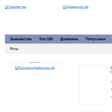
Знакомства
Топ-100
Дневники
Попутчики
Вход
реклама
A
Р