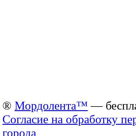
®
Мордолента™
— беспла
Согласие на обработку п
города