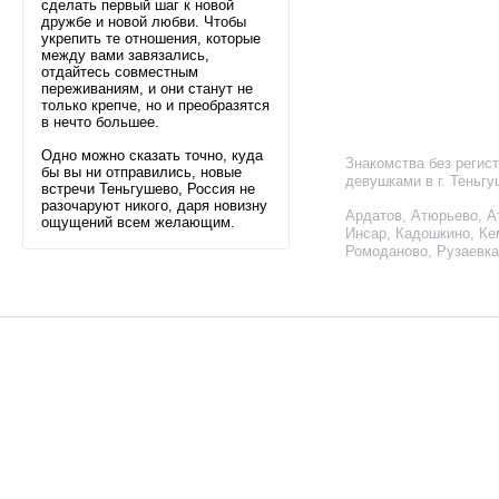
сделать первый шаг к новой
дружбе и новой любви. Чтобы
укрепить те отношения, которые
между вами завязались,
отдайтесь совместным
переживаниям, и они станут не
только крепче, но и преобразятся
в нечто большее.
Одно можно сказать точно, куда
Знакомства без регис
бы вы ни отправились, новые
девушками в г. Теньг
встречи Теньгушево, Россия не
разочаруют никого, даря новизну
Ардатов
,
Атюрьево
,
А
ощущений всем желающим.
Инсар
,
Кадошкино
,
Ке
Ромоданово
,
Рузаевка